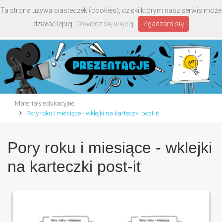
Ta strona używa ciasteczek (cookies), dzięki którym nasz serwis może
Toggle
działać lepiej.
Dowiedz się więcej
Zgadzam się
navigati
Materiały edukacyjne
Pory roku i miesiące - wklejki na karteczki post-it
Pory roku i miesiące - wklejki
na karteczki post-it