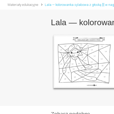
Materiały edukacyjne
Lala — kolorowanka sylabowa z głoską [l] w nag
Lala — kolorowan
Zobacz podobne