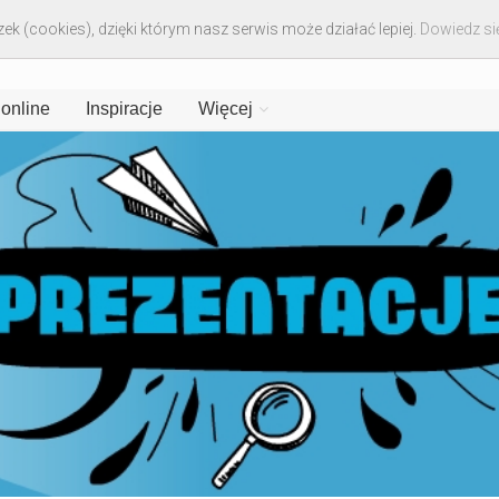
ek (cookies), dzięki którym nasz serwis może działać lepiej.
Dowiedz się
 online
Inspiracje
Więcej