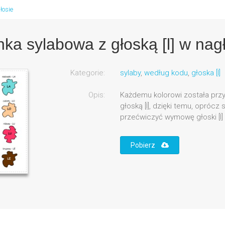
łosie
ka sylabowa z głoską [l] w nag
Kategorie:
sylaby
,
według kodu
,
głoska [l]
Opis:
Każdemu kolorowi została prz
głoską [l], dzięki temu, opróc
przećwiczyć wymowę głoski [l] 
Pobierz