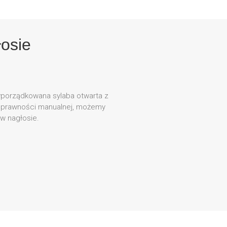
łosie
yporządkowana sylaba otwarta z
z sprawności manualnej, możemy
w nagłosie.