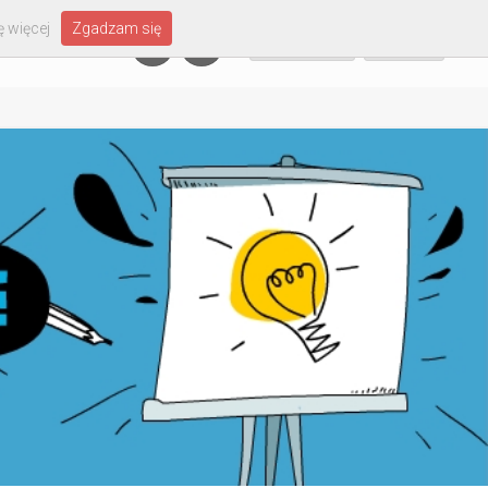
 więcej
Zgadzam się
Załóż konto
Zaloguj