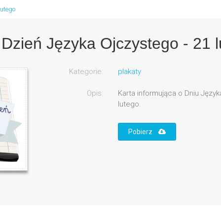
lutego
zień Języka Ojczystego - 21 l
Kategorie:
plakaty
Opis:
Karta informująca o Dniu Jęz
lutego.
Pobierz