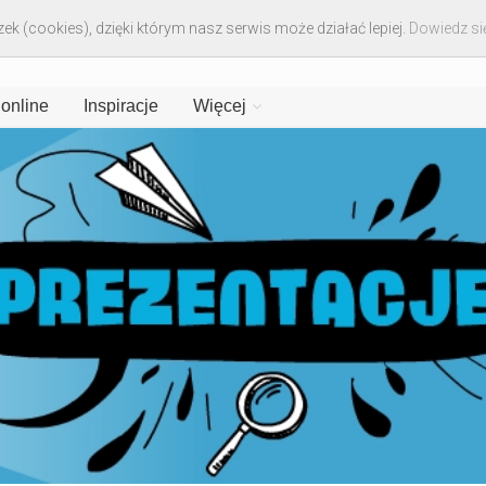
ek (cookies), dzięki którym nasz serwis może działać lepiej.
Dowiedz się
 online
Inspiracje
Więcej