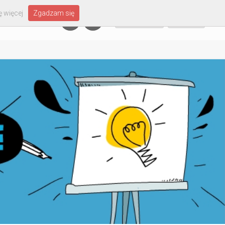
 więcej
Zgadzam się
Załóż konto
Zaloguj