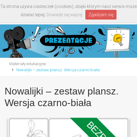
Ta strona używa ciasteczek (cookies), dzięki którym nasz serwis może
Toggle
działać lepiej.
Dowiedz się więcej
Zgadzam się
navigati
Materiały edukacyjne
Nowalijki – zestaw plansz. Wersja czarno-biała
Nowalijki – zestaw plansz.
Wersja czarno-biała