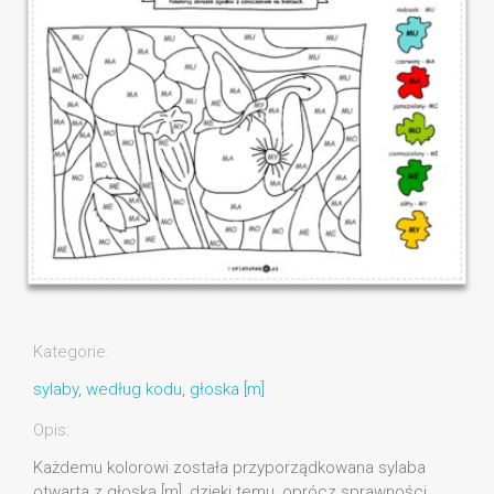
Kategorie:
sylaby
,
według kodu
,
głoska [m]
Opis:
Każdemu kolorowi została przyporządkowana sylaba
otwarta z głoską [m], dzięki temu, oprócz sprawności