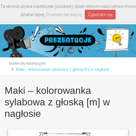
Ta strona używa ciasteczek (cookies), dzięki którym nasz serwis może
Toggle
działać lepiej.
Dowiedz się więcej
Zgadzam się
navigati
Materiały edukacyjne
Maki – kolorowanka sylabowa z głoską [m] w nagłosie
Maki – kolorowanka
sylabowa z głoską [m] w
nagłosie