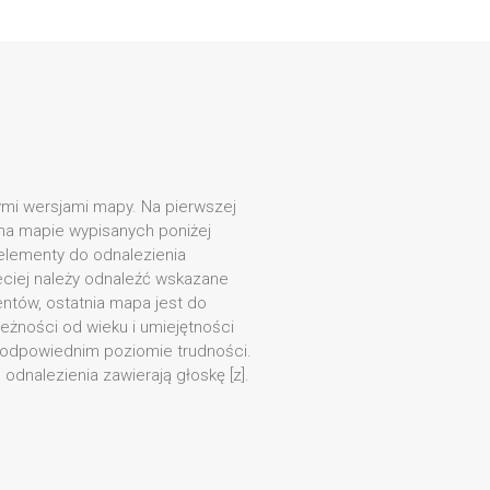
nymi wersjami mapy. Na pierwszej
 na mapie wypisanych poniżej
 elementy do odnalezienia
eciej należy odnaleźć wskazane
ntów, ostatnia mapa jest do
eżności od wieku i umiejętności
 odpowiednim poziomie trudności.
dnalezienia zawierają głoskę [z].