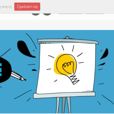
 więcej
Zgadzam się
Załóż konto
Zaloguj