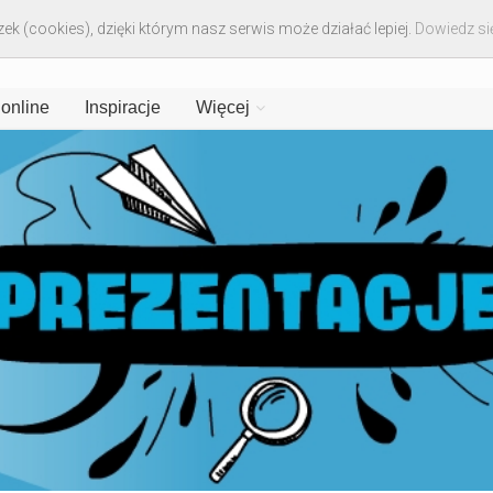
ek (cookies), dzięki którym nasz serwis może działać lepiej.
Dowiedz się
 online
Inspiracje
Więcej