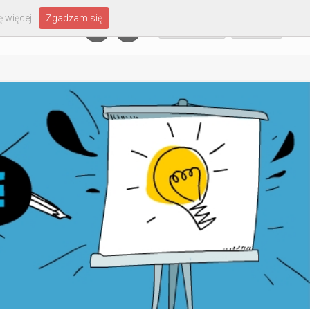
 więcej
Zgadzam się
Załóż konto
Zaloguj