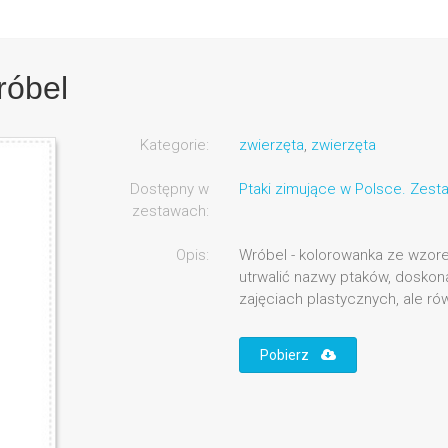
róbel
Kategorie:
zwierzęta
,
zwierzęta
Dostępny w
Ptaki zimujące w Polsce. Zest
zestawach:
Opis:
Wróbel - kolorowanka ze wzo
utrwalić nazwy ptaków, doskona
zajęciach plastycznych, ale ró
Pobierz