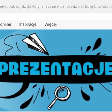
ek (cookies), dzięki którym nasz serwis może działać lepiej.
Dowiedz się
 online
Inspiracje
Więcej