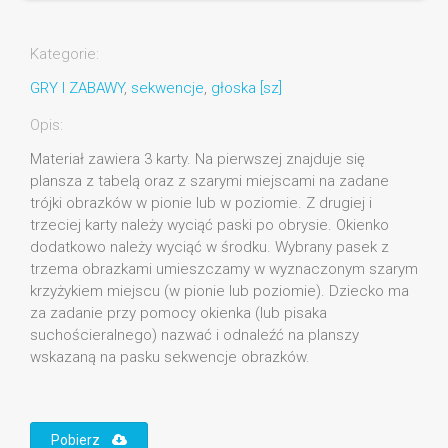
Kategorie:
GRY I ZABAWY
,
sekwencje
,
głoska [sz]
Opis:
Materiał zawiera 3 karty. Na pierwszej znajduje się
plansza z tabelą oraz z szarymi miejscami na zadane
trójki obrazków w pionie lub w poziomie. Z drugiej i
trzeciej karty należy wyciąć paski po obrysie. Okienko
dodatkowo należy wyciąć w środku. Wybrany pasek z
trzema obrazkami umieszczamy w wyznaczonym szarym
krzyżykiem miejscu (w pionie lub poziomie). Dziecko ma
za zadanie przy pomocy okienka (lub pisaka
suchościeralnego) nazwać i odnaleźć na planszy
wskazaną na pasku sekwencje obrazków.
Pobierz