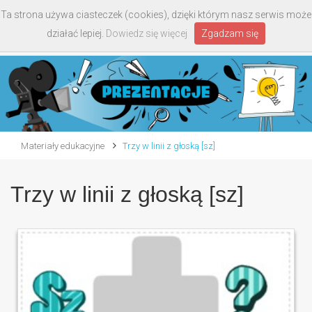
Ta strona używa ciasteczek (cookies), dzięki którym nasz serwis może
Toggle
działać lepiej.
Dowiedz się więcej
Zgadzam się
navigati
Materiały edukacyjne
Trzy w linii z głoską [sz]
Trzy w linii z głoską [sz]