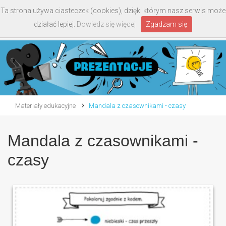
Ta strona używa ciasteczek (cookies), dzięki którym nasz serwis może
Toggle
działać lepiej.
Dowiedz się więcej
Zgadzam się
navigati
Materiały edukacyjne
Mandala z czasownikami - czasy
Mandala z czasownikami -
czasy