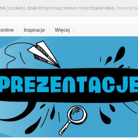
ek (cookies), dzięki którym nasz serwis może działać lepiej.
Dowiedz się
 online
Inspiracje
Więcej