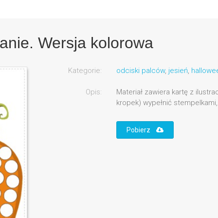
anie. Wersja kolorowa
Kategorie:
odciski palców
,
jesień
,
hallowee
Opis:
Materiał zawiera kartę z ilustr
kropek) wypełnić stempelkami, 
Pobierz