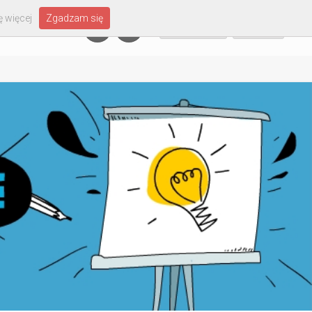
 więcej
Zgadzam się
Załóż konto
Zaloguj