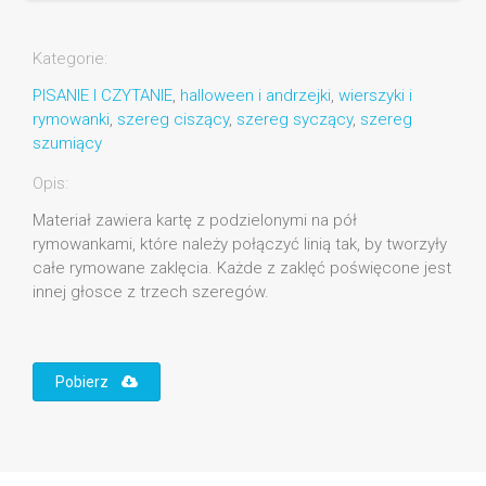
Kategorie:
PISANIE I CZYTANIE
,
halloween i andrzejki
,
wierszyki i
rymowanki
,
szereg ciszący
,
szereg syczący
,
szereg
szumiący
Opis:
Materiał zawiera kartę z podzielonymi na pół
rymowankami, które należy połączyć linią tak, by tworzyły
całe rymowane zaklęcia. Każde z zaklęć poświęcone jest
innej głosce z trzech szeregów.
Pobierz