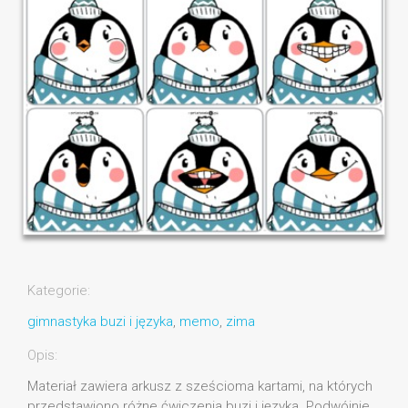
Kategorie:
gimnastyka buzi i języka
,
memo
,
zima
Opis:
Materiał zawiera arkusz z sześcioma kartami, na których
przedstawiono różne ćwiczenia buzi i języka. Podwójnie