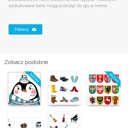
wydrukowane karty mogą posłużyć do gry w memo.
Pobierz
Zobacz podobne