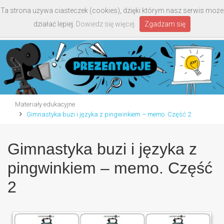
Ta strona używa ciasteczek (cookies), dzięki którym nasz serwis może
Toggle
działać lepiej.
Dowiedz się więcej
Zgadzam się
navigati
Materiały edukacyjne
Gimnastyka buzi i języka z pingwinkiem – memo. Część 2
Gimnastyka buzi i języka z
pingwinkiem – memo. Część
2