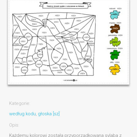
Kategorie:
według kodu
,
głoska [sz]
Opis:
Każdemu kolorowi została przyporządkowana sylaba z