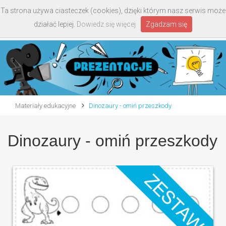
Ta strona używa ciasteczek (cookies), dzięki którym nasz serwis może
Toggle
działać lepiej.
Dowiedz się więcej
Zgadzam się
navigati
Materiały edukacyjne
Dinozaury - omiń przeszkody
Dinozaury - omiń przeszkody