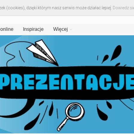
ek (cookies), dzięki którym nasz serwis może działać lepiej.
Dowiedz się
 online
Inspiracje
Więcej