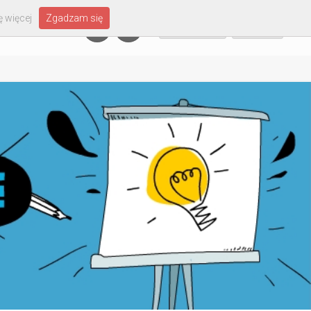
 więcej
Zgadzam się
Załóż konto
Zaloguj