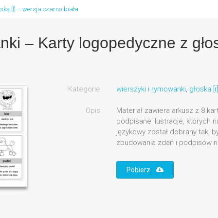
ką [l] – wersja czarno-biała
ki – Karty logopedyczne z głosk
Kategorie:
wierszyki i rymowanki
,
głoska [r
Opis:
Materiał zawiera arkusz z 8 ka
podpisane ilustracje, których na
językowy został dobrany tak, 
zbudowania zdań i podpisów ni
Pobierz