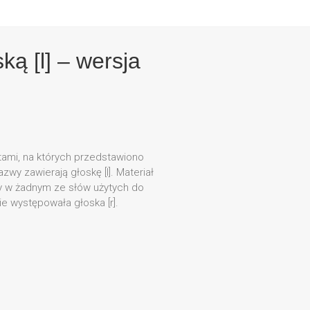
ą [l] – wersja
]
rtami, na których przedstawiono
zwy zawierają głoskę [l]. Materiał
by w żadnym ze słów użytych do
e występowała głoska [r].