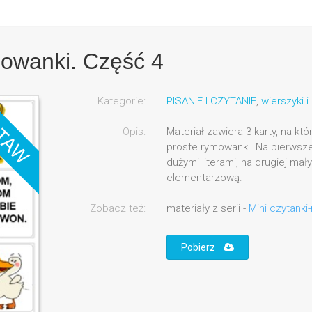
mowanki. Część 4
Kategorie:
PISANIE I CZYTANIE
,
wierszyki 
Opis:
Materiał zawiera 3 karty, na któ
proste rymowanki. Na pierwszej
dużymi literami, na drugiej mał
elementarzową.
Zobacz też:
materiały z serii -
Mini czytanki
Pobierz