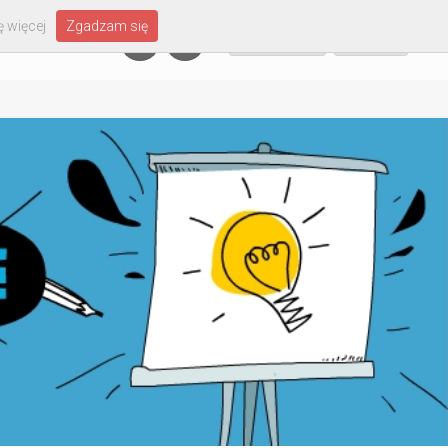
 więcej
Zgadzam się
Załóż konto
Zaloguj