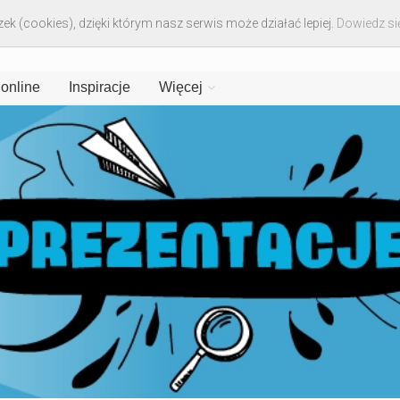
ek (cookies), dzięki którym nasz serwis może działać lepiej.
Dowiedz się
 online
Inspiracje
Więcej