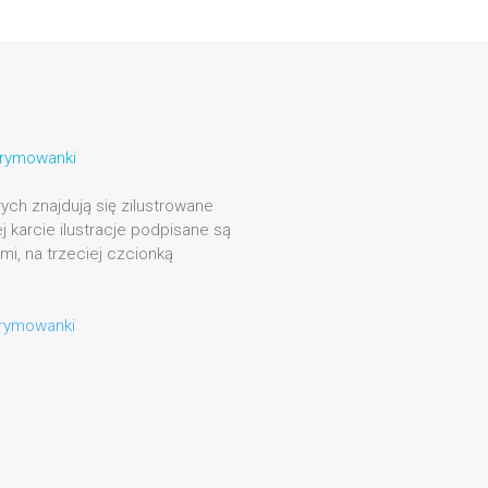
i rymowanki
rych znajdują się zilustrowane
 karcie ilustracje podpisane są
ymi, na trzeciej czcionką
-rymowanki