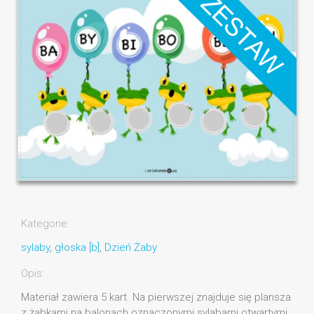
Kategorie:
sylaby
,
głoska [b]
,
Dzień Żaby
Opis:
Materiał zawiera 5 kart. Na pierwszej znajduje się plansza
z żabkami na balonach oznaczonymi sylabami otwartymi