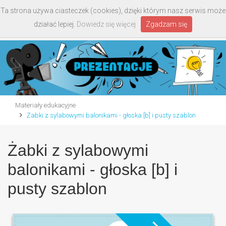
Ta strona używa ciasteczek (cookies), dzięki którym nasz serwis może
Toggle
działać lepiej.
Dowiedz się więcej
Zgadzam się
navigati
Materiały edukacyjne
Żabki z sylabowymi balonikami - głoska [b] i pusty szablon
Żabki z sylabowymi
balonikami - głoska [b] i
pusty szablon