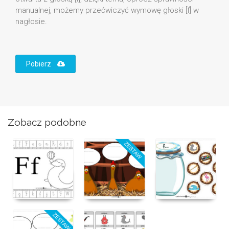
manualnej, możemy przećwiczyć wymowę głoski [f] w
nagłosie.
Pobierz
Zobacz podobne