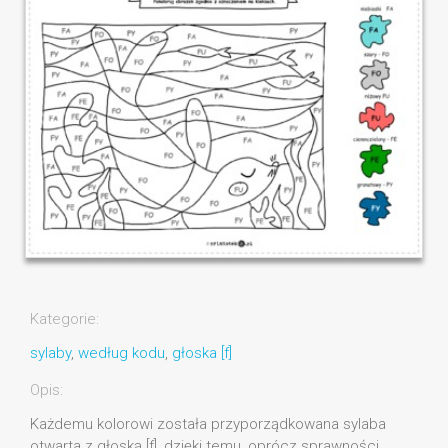
Kategorie:
sylaby
,
według kodu
,
głoska [f]
Opis:
Każdemu kolorowi została przyporządkowana sylaba
otwarta z głoską [f], dzięki temu, oprócz sprawności