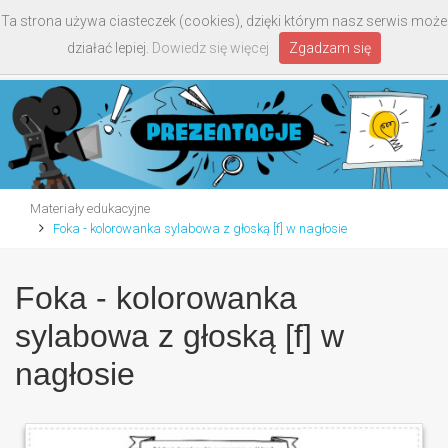
Ta strona używa ciasteczek (cookies), dzięki którym nasz serwis może
Toggle
działać lepiej.
Dowiedz się więcej
Zgadzam się
navigati
Materiały edukacyjne
Foka - kolorowanka sylabowa z głoską [f] w nagłosie
Foka - kolorowanka
sylabowa z głoską [f] w
nagłosie