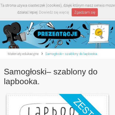
Ta strona używa ciasteczek (cookies), dzięki którym nasz serwis może
Toggle
działać lepiej.
Dowiedz się więcej
Zgadzam się
navigati
Materiały edukacyjne
Samogłoski– szablony do lapbooka.
Samogłoski– szablony do
lapbooka.