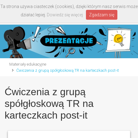
Ta strona używa ciasteczek (cookies), dzięki którym nasz serwis może
Toggle
działać lepiej.
Dowiedz się więcej
Zgadzam się
navigati
Materiały edukacyjne
Ćwiczenia z grupą spółgłoskową TR na karteczkach post-it
Ćwiczenia z grupą
spółgłoskową TR na
karteczkach post-it