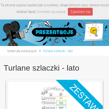
Ta strona używa ciasteczek (cookies), dzięki którym nasz serwis może
Toggle
działać lepiej.
Dowiedz się więcej
Zgadzam się
navigati
Materiały edukacyjne
Turlane szlaczki - lato
Turlane szlaczki - lato