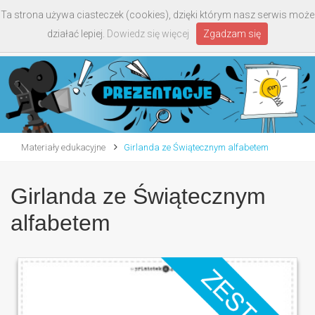
Ta strona używa ciasteczek (cookies), dzięki którym nasz serwis może
Toggle
działać lepiej.
Dowiedz się więcej
Zgadzam się
navigati
Materiały edukacyjne
Girlanda ze Świątecznym alfabetem
Girlanda ze Świątecznym
alfabetem