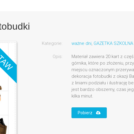
tobudki
Kategorie:
ważne dni
,
GAZETKA SZKOLNA
Opis:
Materiał zawiera 20 kart z częś
górnika, które po złożeniu, przy
miejscu oznaczonym przerywaną
dekoracja fotobudki z okazji Bar
z liniami podziału i ilustrację b
jest bardzo obszerny, czas je
kilka minut.
Pobierz