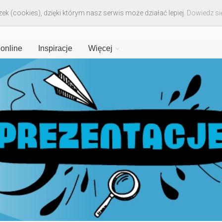
ek (cookies), dzięki którym nasz serwis może działać lepiej.
Dowiedz się
 online
Inspiracje
Więcej