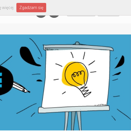
 więcej
Zgadzam się
Załóż konto
Zaloguj