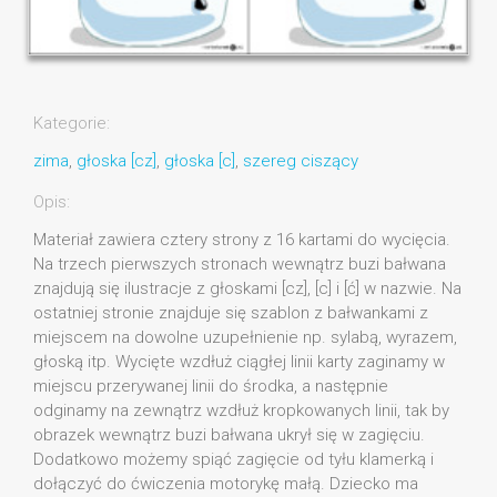
Kategorie:
zima
,
głoska [cz]
,
głoska [c]
,
szereg ciszący
Opis:
Materiał zawiera cztery strony z 16 kartami do wycięcia.
Na trzech pierwszych stronach wewnątrz buzi bałwana
znajdują się ilustracje z głoskami [cz], [c] i [ć] w nazwie. Na
ostatniej stronie znajduje się szablon z bałwankami z
miejscem na dowolne uzupełnienie np. sylabą, wyrazem,
głoską itp. Wycięte wzdłuż ciągłej linii karty zaginamy w
miejscu przerywanej linii do środka, a następnie
odginamy na zewnątrz wzdłuż kropkowanych linii, tak by
obrazek wewnątrz buzi bałwana ukrył się w zagięciu.
Dodatkowo możemy spiąć zagięcie od tyłu klamerką i
dołączyć do ćwiczenia motorykę małą. Dziecko ma