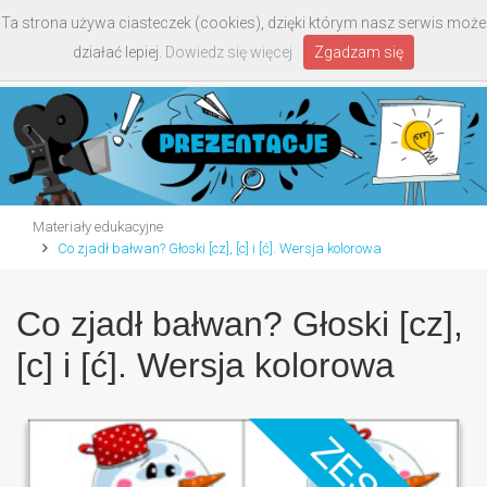
Ta strona używa ciasteczek (cookies), dzięki którym nasz serwis może
Toggle
działać lepiej.
Dowiedz się więcej
Zgadzam się
navigati
Materiały edukacyjne
Co zjadł bałwan? Głoski [cz], [c] i [ć]. Wersja kolorowa
Co zjadł bałwan? Głoski [cz],
[c] i [ć]. Wersja kolorowa