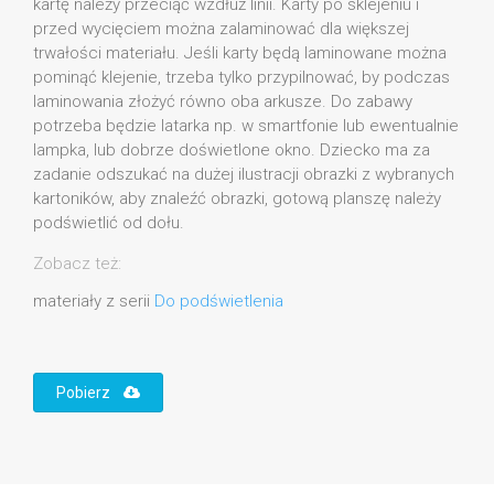
kartę należy przeciąć wzdłuż linii. Karty po sklejeniu i
przed wycięciem można zalaminować dla większej
trwałości materiału. Jeśli karty będą laminowane można
pominąć klejenie, trzeba tylko przypilnować, by podczas
laminowania złożyć równo oba arkusze. Do zabawy
potrzeba będzie latarka np. w smartfonie lub ewentualnie
lampka, lub dobrze doświetlone okno. Dziecko ma za
zadanie odszukać na dużej ilustracji obrazki z wybranych
kartoników, aby znaleźć obrazki, gotową planszę należy
podświetlić od dołu.
Zobacz też:
materiały z serii
Do podświetlenia
Pobierz