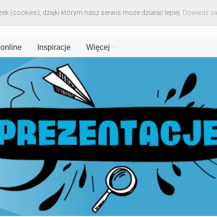
ek (cookies), dzięki którym nasz serwis może działać lepiej.
Dowiedz się
 online
Inspiracje
Więcej