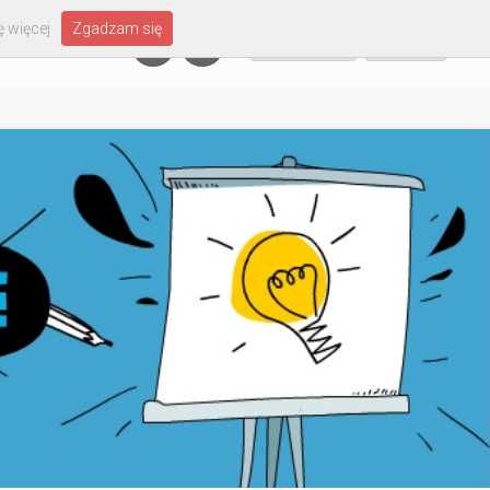
 więcej
Zgadzam się
Załóż konto
Zaloguj