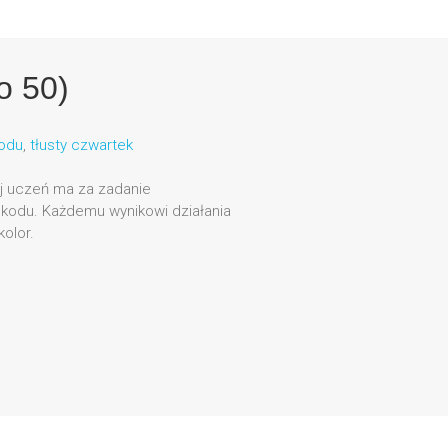
o 50)
odu
,
tłusty czwartek
rej uczeń ma za zadanie
 kodu. Każdemu wynikowi działania
olor.