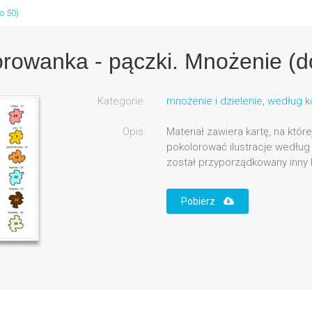
o 50)
rowanka - pączki. Mnożenie (d
Kategorie:
mnożenie i dzielenie
,
według k
Opis:
Materiał zawiera kartę, na któ
pokolorować ilustracje według
został przyporządkowany inny k
Pobierz