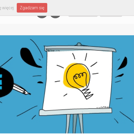
 więcej
Zgadzam się
Załóż konto
Zaloguj