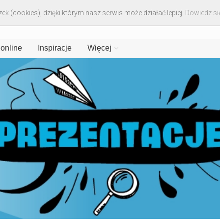
ek (cookies), dzięki którym nasz serwis może działać lepiej.
Dowiedz się
 online
Inspiracje
Więcej