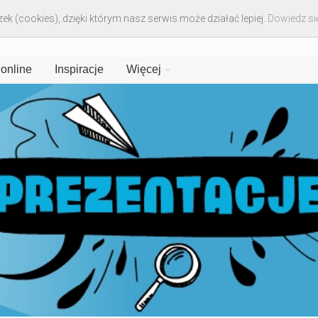
ek (cookies), dzięki którym nasz serwis może działać lepiej.
Dowiedz się
 online
Inspiracje
Więcej