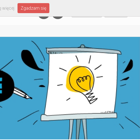
 więcej
Zgadzam się
Załóż konto
Zaloguj