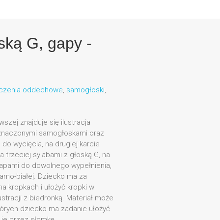
oską G, gapy -
czenia oddechowe
,
samogłoski
,
wszej znajduje się ilustracja
oznaczonymi samogłoskami oraz
o wycięcia, na drugiej karcie
a trzeciej sylabami z głoską G, na
 gapami do dowolnego wypełnienia,
zarno-białej. Dziecko ma za
a kropkach i ułożyć kropki w
stracji z biedronką. Materiał może
tórych dziecko ma zadanie ułożyć
 je przez słomkę.