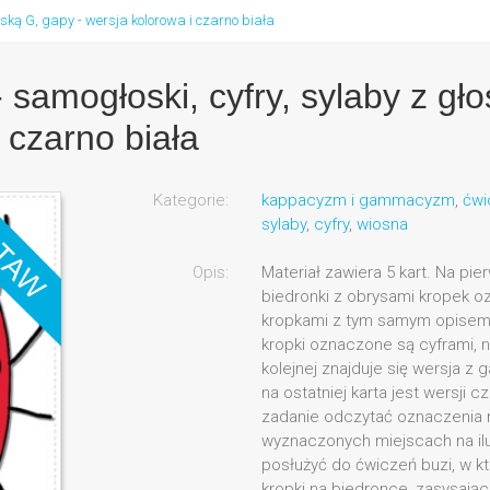
łoską G, gapy - wersja kolorowa i czarno biała
- samogłoski, cyfry, sylaby z gł
 czarno biała
Kategorie:
kappacyzm i gammacyzm
,
ćwi
sylaby
,
cyfry
,
wiosna
Opis:
Materiał zawiera 5 kart. Na pier
biedronki z obrysami kropek 
kropkami z tym samym opisem d
kropki oznaczone są cyframi, n
kolejnej znajduje się wersja z
na ostatniej karta jest wersji c
zadanie odczytać oznaczenia n
wyznaczonych miejscach na ilu
posłużyć do ćwiczeń buzi, w k
kropki na biedronce, zasysając