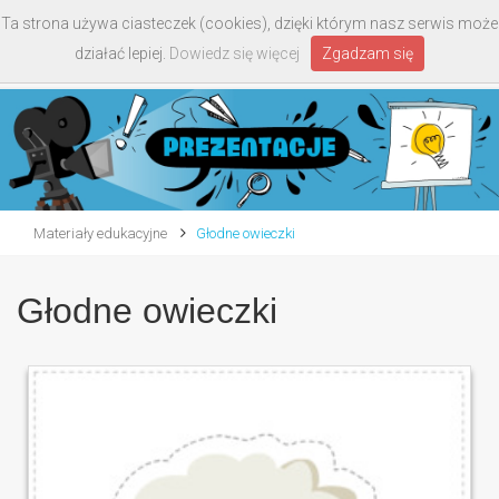
Ta strona używa ciasteczek (cookies), dzięki którym nasz serwis może
Toggle
działać lepiej.
Dowiedz się więcej
Zgadzam się
navigati
Materiały edukacyjne
Głodne owieczki
Głodne owieczki