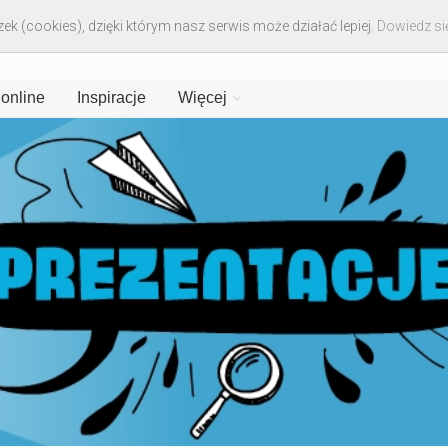
ek (cookies), dzięki którym nasz serwis może działać lepiej.
Dowiedz się
 online
Inspiracje
Więcej