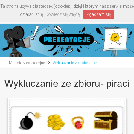
Ta strona używa ciasteczek (cookies), dzięki którym nasz serwis może
Toggle
działać lepiej.
Dowiedz się więcej
Zgadzam się
navigati
Materiały edukacyjne
Wykluczanie ze zbioru- piraci
Wykluczanie ze zbioru- piraci