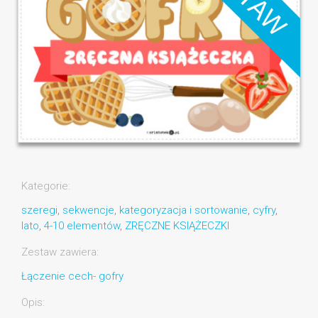
Kategorie:
szeregi
,
sekwencje
,
kategoryzacja i sortowanie
,
cyfry
,
lato
,
4-10 elementów
,
ZRĘCZNE KSIĄŻECZKI
Zestaw zawiera:
Łączenie cech- gofry
Opis: