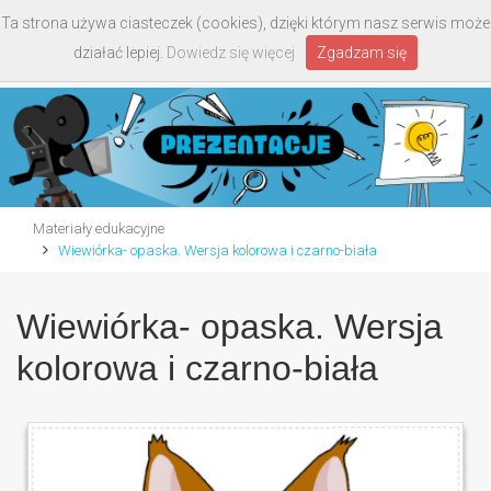
Ta strona używa ciasteczek (cookies), dzięki którym nasz serwis może
Toggle
działać lepiej.
Dowiedz się więcej
Zgadzam się
navigati
Materiały edukacyjne
Wiewiórka- opaska. Wersja kolorowa i czarno-biała
Wiewiórka- opaska. Wersja
kolorowa i czarno-biała