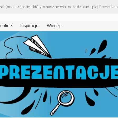
ek (cookies), dzięki którym nasz serwis może działać lepiej.
Dowiedz się
 online
Inspiracje
Więcej