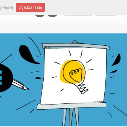
 więcej
Zgadzam się
Załóż konto
Zaloguj