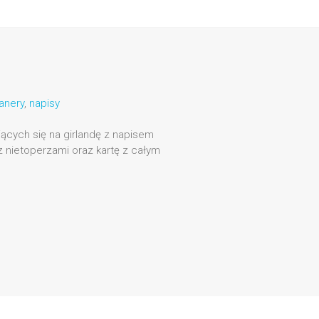
anery
,
napisy
jących się na girlandę z napisem
z nietoperzami oraz kartę z całym