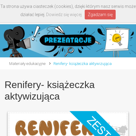
Ta strona używa ciasteczek (cookies), dzięki którym nasz serwis może
Toggle
działać lepiej.
Dowiedz się więcej
Zgadzam się
navigati
Materiały edukacyjne
Renifery- książeczka aktywizująca
Renifery- książeczka
aktywizująca