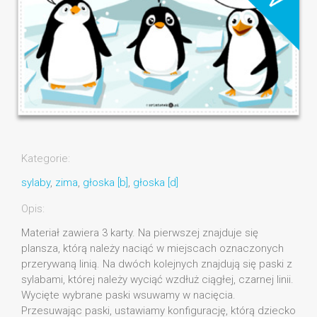
Kategorie:
sylaby
,
zima
,
głoska [b]
,
głoska [d]
Opis:
Materiał zawiera 3 karty. Na pierwszej znajduje się
plansza, którą należy naciąć w miejscach oznaczonych
przerywaną linią. Na dwóch kolejnych znajdują się paski z
sylabami, której należy wyciąć wzdłuż ciągłej, czarnej linii.
Wycięte wybrane paski wsuwamy w nacięcia.
Przesuwając paski, ustawiamy konfigurację, którą dziecko