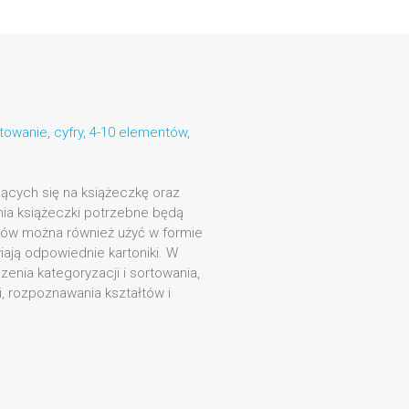
rtowanie
,
cyfry
,
4-10 elementów
,
ających się na książeczkę oraz
nia książeczki potrzebne będą
łów można również użyć w formie
iają odpowiednie kartoniki. W
enia kategoryzacji i sortowania,
i, rozpoznawania kształtów i