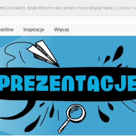
ek (cookies), dzięki którym nasz serwis może działać lepiej.
Dowiedz się
 online
Inspiracje
Więcej