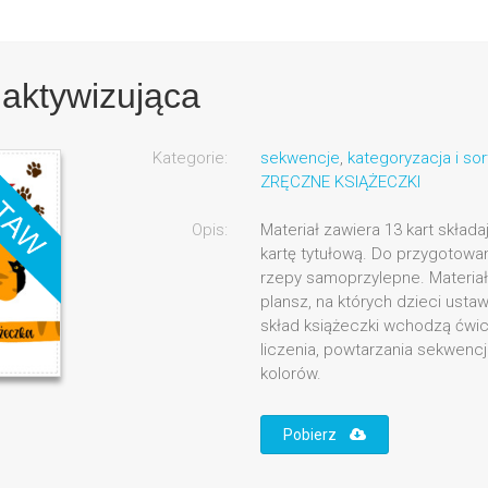
 aktywizująca
Kategorie:
sekwencje
,
kategoryzacja i so
ZRĘCZNE KSIĄŻECZKI
Opis:
Materiał zawiera 13 kart skład
kartę tytułową. Do przygotowa
rzepy samoprzylepne. Materia
plansz, na których dzieci ustaw
skład książeczki wchodzą ćwicz
liczenia, powtarzania sekwencj
kolorów.
Pobierz