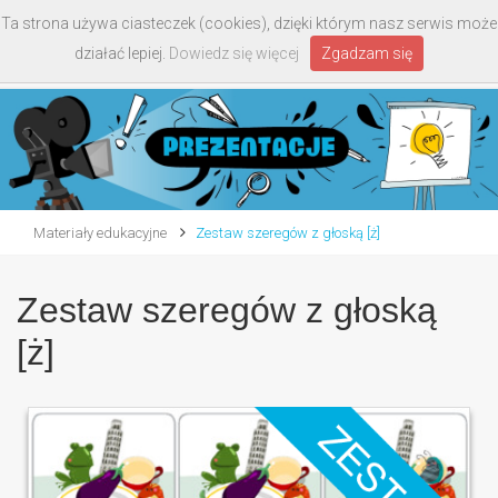
Ta strona używa ciasteczek (cookies), dzięki którym nasz serwis może
Toggle
działać lepiej.
Dowiedz się więcej
Zgadzam się
navigati
Materiały edukacyjne
Zestaw szeregów z głoską [ż]
Zestaw szeregów z głoską
[ż]