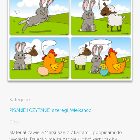
Kategorie:
PISANIE I CZYTANIE
,
szeregi
,
Wielkanoc
Opis:
Materiał zawiera 2 arkusze z 7 kartami i podpisami do
wycięcia. Dziecko ma za zadnie ułożyć karty, tak by