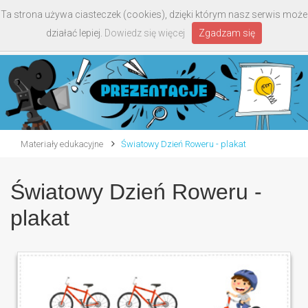
Ta strona używa ciasteczek (cookies), dzięki którym nasz serwis może
Toggle
działać lepiej.
Dowiedz się więcej
Zgadzam się
navigati
Materiały edukacyjne
Światowy Dzień Roweru - plakat
Światowy Dzień Roweru -
plakat