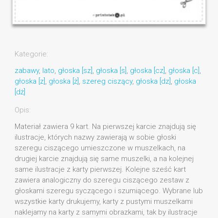
Kategorie:
zabawy
,
lato
,
głoska [sz]
,
głoska [s]
,
głoska [cz]
,
głoska [c]
,
głoska [z]
,
głoska [ż]
,
szereg ciszący
,
głoska [dz]
,
głoska
[dż]
Opis:
Materiał zawiera 9 kart. Na pierwszej karcie znajdują się
ilustracje, których nazwy zawierają w sobie głoski
szeregu ciszącego umieszczone w muszelkach, na
drugiej karcie znajdują się same muszelki, a na kolejnej
same ilustracje z karty pierwszej. Kolejne sześć kart
zawiera analogiczny do szeregu ciszącego zestaw z
głoskami szeregu syczącego i szumiącego. Wybrane lub
wszystkie karty drukujemy, karty z pustymi muszelkami
naklejamy na karty z samymi obrazkami, tak by ilustracje