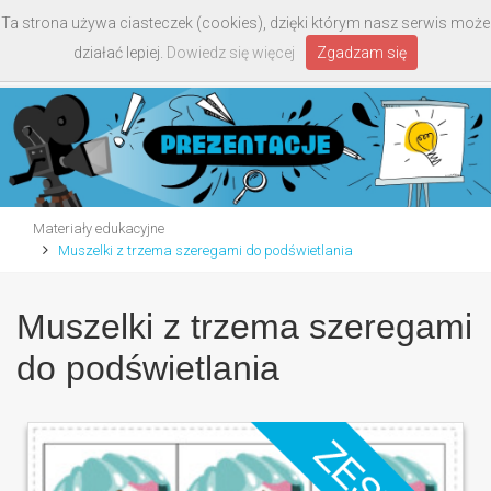
Ta strona używa ciasteczek (cookies), dzięki którym nasz serwis może
Toggle
działać lepiej.
Dowiedz się więcej
Zgadzam się
navigati
Materiały edukacyjne
Muszelki z trzema szeregami do podświetlania
Muszelki z trzema szeregami
do podświetlania