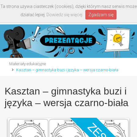
Ta strona używa ciasteczek (cookies), dzięki którym nasz serwis może
Toggle
działać lepiej.
Dowiedz się więcej
Zgadzam się
navigati
Materiały edukacyjne
Kasztan – gimnastyka buzi i języka – wersja czarno-biała
Kasztan – gimnastyka buzi i
języka – wersja czarno-biała