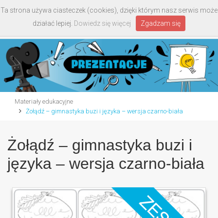
Ta strona używa ciasteczek (cookies), dzięki którym nasz serwis może
Toggle
działać lepiej.
Dowiedz się więcej
Zgadzam się
navigati
Materiały edukacyjne
Żołądź – gimnastyka buzi i języka – wersja czarno-biała
Żołądź – gimnastyka buzi i
języka – wersja czarno-biała