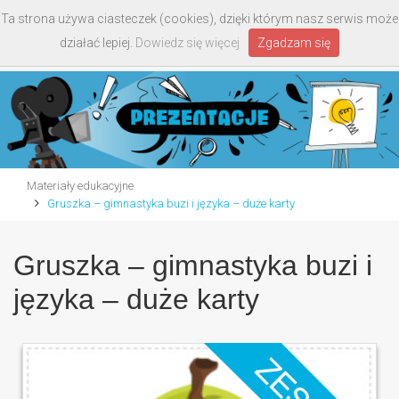
Ta strona używa ciasteczek (cookies), dzięki którym nasz serwis może
Toggle
działać lepiej.
Dowiedz się więcej
Zgadzam się
navigati
Materiały edukacyjne
Gruszka – gimnastyka buzi i języka – duże karty
Gruszka – gimnastyka buzi i
języka – duże karty