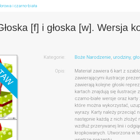
olorowa i czarno-biała
Głoska [f] i głoska [w]. Wersja k
Kategorie:
Boże Narodzenie
,
urodziny
,
gło
Opis:
Materiał zawiera 6 kart z szab
zawierającymi ilustracje preze
zawierają kolejne głoski repre
kartach znajdują się ilustracje z
czarno-białe wersje oraz kart
które można wykorzystać, uzupe
wyrazy. Karty należy przeciąć na
następnie każdą z nich złożyć
wzdłuż przerywanej linii i odgi
kropkowanych. Utworzona w te
wnętrze prezentu.