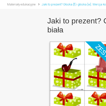
Materiały edukacyjne
Jaki to prezent? Głoska [f] i głoska [w]. Wersja k
Jaki to prezent? 
biała