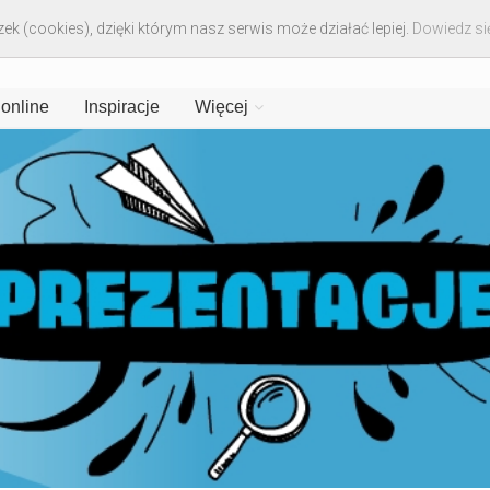
ek (cookies), dzięki którym nasz serwis może działać lepiej.
Dowiedz się
 online
Inspiracje
Więcej