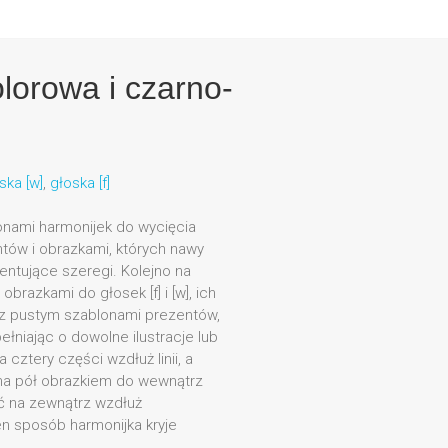
olorowa i czarno-
ska [w]
,
głoska [f]
lonami harmonijek do wycięcia
ntów i obrazkami, których nawy
zentujące szeregi. Kolejno na
 obrazkami do głosek [f] i [w], ich
y z pustym szablonami prezentów,
łniając o dowolne ilustracje lub
 cztery części wzdłuż linii, a
 na pół obrazkiem do wewnątrz
ąć na zewnątrz wzdłuż
n sposób harmonijka kryje