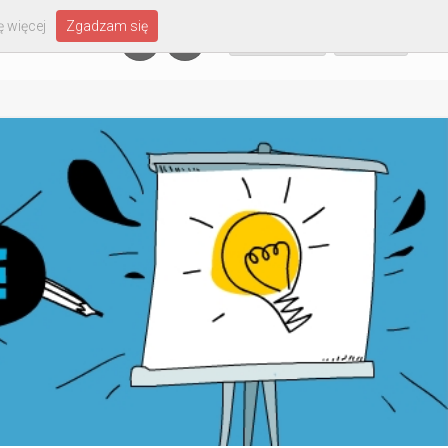
 więcej
Zgadzam się
Załóż konto
Zaloguj