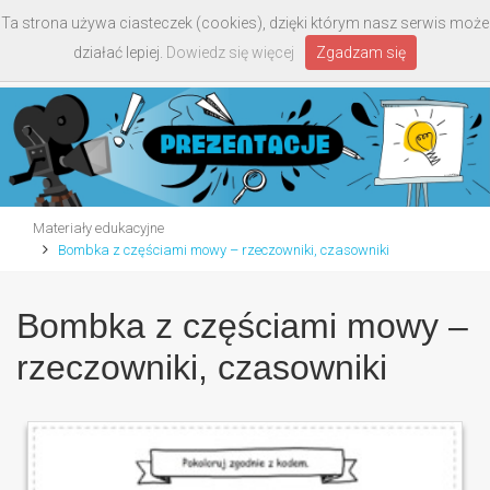
Ta strona używa ciasteczek (cookies), dzięki którym nasz serwis może
Toggle
działać lepiej.
Dowiedz się więcej
Zgadzam się
navigati
Materiały edukacyjne
Bombka z częściami mowy – rzeczowniki, czasowniki
Bombka z częściami mowy –
rzeczowniki, czasowniki