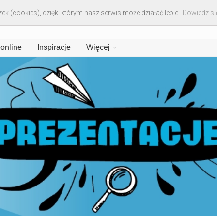
ek (cookies), dzięki którym nasz serwis może działać lepiej.
Dowiedz się
 online
Inspiracje
Więcej