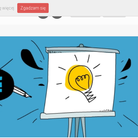
 więcej
Zgadzam się
Załóż konto
Zaloguj