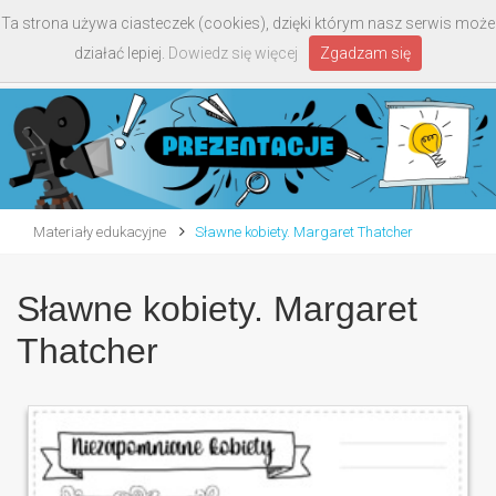
Ta strona używa ciasteczek (cookies), dzięki którym nasz serwis może
Toggle
działać lepiej.
Dowiedz się więcej
Zgadzam się
navigati
Materiały edukacyjne
Sławne kobiety. Margaret Thatcher
Sławne kobiety. Margaret
Thatcher