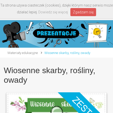
Ta strona używa ciasteczek (cookies), dzięki którym nasz serwis może
Toggle
działać lepiej.
Dowiedz się więcej
Zgadzam się
navigati
Materiały edukacyjne
Wiosenne skarby, rośliny, owady
Wiosenne skarby, rośliny,
owady