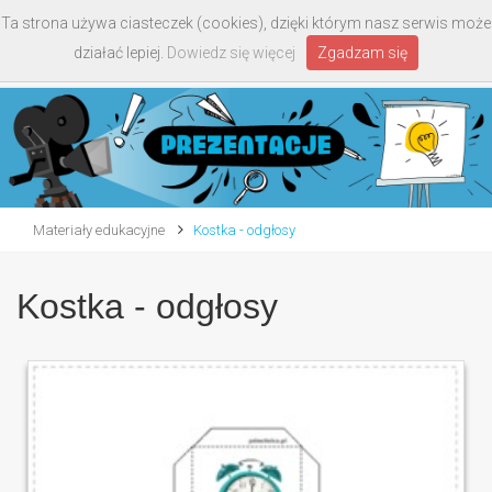
Ta strona używa ciasteczek (cookies), dzięki którym nasz serwis może
Toggle
działać lepiej.
Dowiedz się więcej
Zgadzam się
navigati
Materiały edukacyjne
Kostka - odgłosy
Kostka - odgłosy